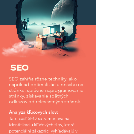
SEO
SEO zahŕňa rôzne techniky, ako
napríklad optimalizáciu obsahu na
stránke, správne naprogramovanie
stránky, získavanie spätných
odkazov od relevantných stránok.
Analýza kľúčových slov:
Táto časť SEO sa zameriava na
identifikáciu kľúčových slov, ktoré
potenciálni zákazníci vyhľadávajú v