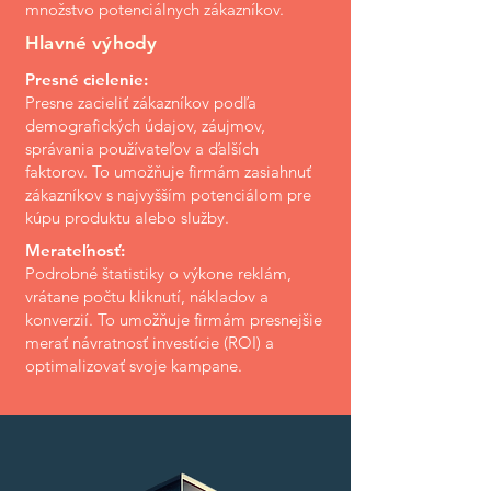
množstvo potenciálnych zákazníkov.
Hlavné výhody
Presné cielenie:
Presne zacieliť zákazníkov podľa
demografických údajov, záujmov,
správania používateľov a ďalších
faktorov. To umožňuje firmám zasiahnuť
zákazníkov s najvyšším potenciálom pre
kúpu produktu alebo služby.
Merateľnosť:
Podrobné štatistiky o výkone reklám,
vrátane počtu kliknutí, nákladov a
konverzií. To umožňuje firmám presnejšie
merať návratnosť investície (ROI) a
optimalizovať svoje kampane.