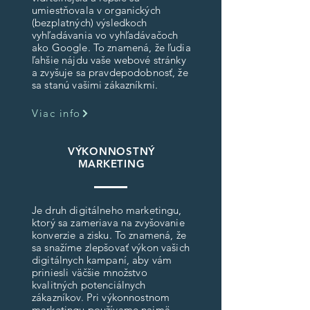
umiestňovala v organických
(bezplatných) výsledkoch
vyhľadávania vo vyhľadávačoch
ako Google. To znamená, že ľudia
ľahšie nájdu vaše webové stránky
a zvyšuje sa pravdepodobnosť, že
sa stanú vašimi zákazníkmi.
Viac info
VÝKONNOSTNÝ
MARKETING
Je druh digitálneho marketingu,
ktorý sa zameriava na zvyšovanie
konverzie a zisku. To znamená, že
sa snažíme zlepšovať výkon vašich
digitálnych kampaní, aby vám
priniesli väčšie množstvo
kvalitných potenciálnych
zákazníkov. Pri výkonnostnom
marketingu používame najmä