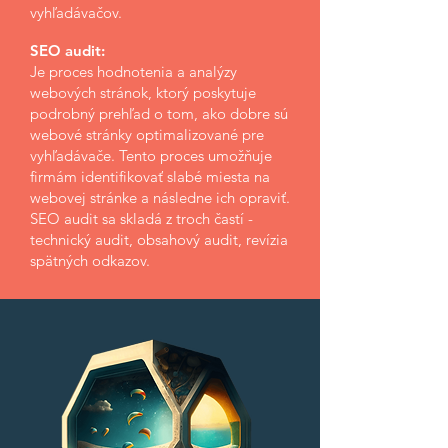
vyhľadávačov.
SEO audit:
Je proces hodnotenia a analýzy
webových stránok, ktorý poskytuje
podrobný prehľad o tom, ako dobre sú
webové stránky optimalizované pre
vyhľadávače. Tento proces umožňuje
firmám identifikovať slabé miesta na
webovej stránke a následne ich opraviť.
SEO audit sa skladá z troch častí -
technický audit, obsahový audit, revízia
spätných odkazov.