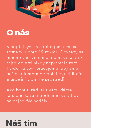
O nás
S digitálnym marketingom sme sa
zoznámili pred 19 rokmi. Odvtedy sa
mnoho vecí zmenilo, no naša láska k
tejto oblasti nikdy neprestala rásť.
Tvrdo na tom pracujeme, aby sme
našim klientom pomohli byť viditeľní
a úspešní v online prostredí.
Ako bonus, radi si s vami dáme
lahodnú kávu a podelíme sa o tipy
na najnovšie seriály.
Náš tím