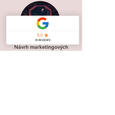
Návrh marketingových
aktivít / stratégia
Po získaní potrebných informácií
vypracujeme návrh marketingových aktivít
a stratégie. Tento návrh obsahuje analýzu
konkurencie, analýzu cieľovej skupiny,
výber vhodných digitálnych kanálov a
stanovenie cieľov.